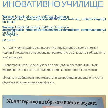
ИНОВАТИВНО УЧИЛИЩЕ
Warning
: Undefined property: stdClass::$catslug in
/home/nu/public_html/templates/as002050free/html/com_content/category/b
on line
88
Warning
: Undefined property: stdClass::$catslug in
/home/nu/public_html/templates/as002050free/html/com_content/category/b
on line
89
in Актуално
22. 10. 13
От тази учебна година училището ни е иновативно за срок от четири
години. Иновацията е въведена по математика за 1. клас по избираемите
учебни часове.
Първокласниците ще се обучават по специална програма JUMP Math,
благодарение на която ще подобрят образоватерните си резултати.
Младите и амбициозни преподаватели са преминали специален курс на
обучение и са получили сертификати.