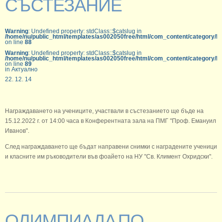
СЪСТЕЗАНИЕ
Warning
: Undefined property: stdClass::$catslug in
/home/nu/public_html/templates/as002050free/html/com_content/category/b
on line
88
Warning
: Undefined property: stdClass::$catslug in
/home/nu/public_html/templates/as002050free/html/com_content/category/b
on line
89
in Актуално
22. 12. 14
Награждаването на учениците, участвали в състезанието ще бъде на
15.12.2022 г. от 14:00 часа в Конферентната зала на ПМГ "Проф. Емануил
Иванов".
След награждаването ще бъдат направени снимки с наградените ученици
и класните им ръководители във фоайето на НУ "Св. Климент Охридски".
ОЛИМПИАДА ПО