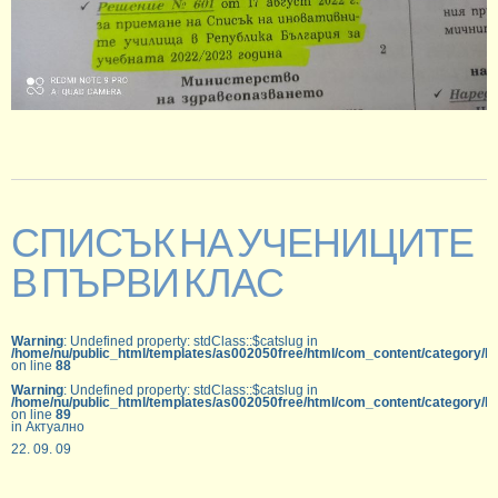
СПИСЪК НА УЧЕНИЦИТЕ
В ПЪРВИ КЛАС
Warning
: Undefined property: stdClass::$catslug in
/home/nu/public_html/templates/as002050free/html/com_content/category/b
on line
88
Warning
: Undefined property: stdClass::$catslug in
/home/nu/public_html/templates/as002050free/html/com_content/category/b
on line
89
in Актуално
22. 09. 09