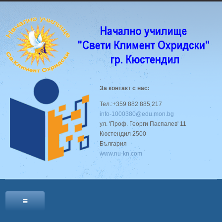
За контакт с нас:
Тел.:+359 882 885 217
info-1000380@edu.mon.bg
ул. 'Проф. Георги Паспалев' 11
Кюстендил 2500
България
www.nu-kn.com