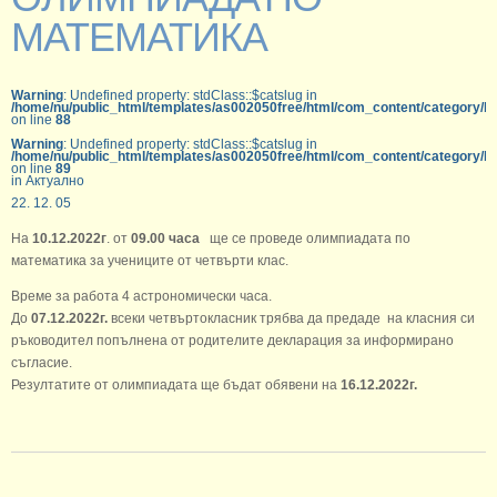
МАТЕМАТИКА
Warning
: Undefined property: stdClass::$catslug in
/home/nu/public_html/templates/as002050free/html/com_content/category/b
on line
88
Warning
: Undefined property: stdClass::$catslug in
/home/nu/public_html/templates/as002050free/html/com_content/category/b
on line
89
in Актуално
22. 12. 05
На
10.12.2022г
. от
09.00 часа
ще се проведе олимпиадата по
математика за учениците от четвърти клас.
Време за работа 4 астрономически часа.
До
07.12.2022г.
всеки четвъртокласник трябва да предаде на класния си
ръководител попълнена от родителите декларация за информирано
съгласие.
Резултатите от олимпиадата ще бъдат обявени на
16.12.2022г.