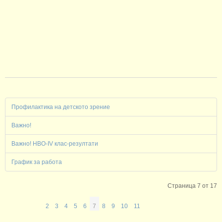
Профилактика на детското зрение
Важно!
Важно! НВО-IV клас-резултати
График за работа
Страница 7 от 17
2
3
4
5
6
7
8
9
10
11